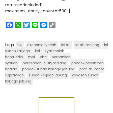
returns=”included”
maximum_entity_count=”500″]
facebook
whatsapp
twitter
line
messenger
copy
link
tags
bki
ekonomi syariah
iai skj
iai skj malang
iai
sunan kalijogo
kpi
kyai sholeh
bahruddin
mpi
pba
perbankan
syariah
peresmian iai skj malang
pondok pesantren
ngalah
pondok sunan kalijogo jabung
prof. dr. imam
suprayogo
sunan kalijogo jabung
yayasan sunan
kalijogo jabung