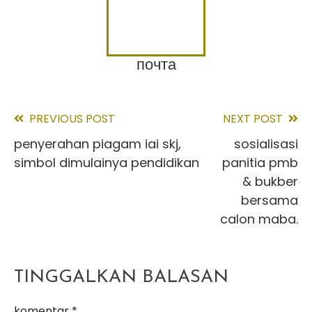
почта
PREVIOUS POST
NEXT POST
Read
penyerahan piagam iai skj,
sosialisasi
more
simbol dimulainya pendidikan
panitia pmb
articles
& bukber
bersama
calon maba.
TINGGALKAN BALASAN
komentar
*