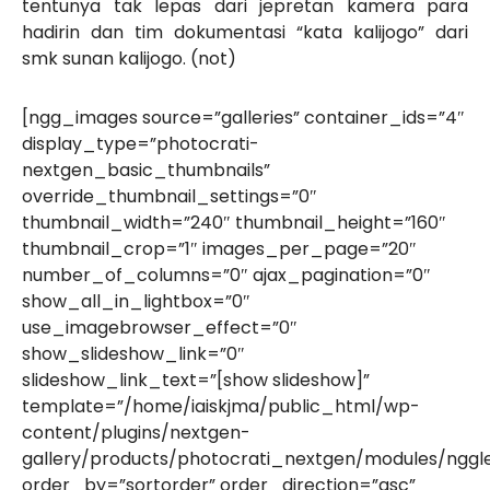
tentunya tak lepas dari jepretan kamera para
hadirin dan tim dokumentasi “kata kalijogo” dari
smk sunan kalijogo. (not)
[ngg_images source=”galleries” container_ids=”4″
display_type=”photocrati-
nextgen_basic_thumbnails”
override_thumbnail_settings=”0″
thumbnail_width=”240″ thumbnail_height=”160″
thumbnail_crop=”1″ images_per_page=”20″
number_of_columns=”0″ ajax_pagination=”0″
show_all_in_lightbox=”0″
use_imagebrowser_effect=”0″
show_slideshow_link=”0″
slideshow_link_text=”[show slideshow]”
template=”/home/iaiskjma/public_html/wp-
content/plugins/nextgen-
gallery/products/photocrati_nextgen/modules/nggle
order_by=”sortorder” order_direction=”asc”