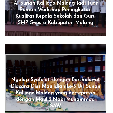
IAI Sunan Kalijogo Malang Jadi Tuan
Rumah Workshop Peningkatan
Kualitas Kepala Sekolah dan Guru
SMP Swasta Kabupaten Malang
Ngalap Syafa’at, dengan Bersholawat
Diacara Dies Maulidiah ke-3 IAI Sunan
Kalijogo Malang yang bertepatan
dengan Maulid Nabi Muhammad
SAW