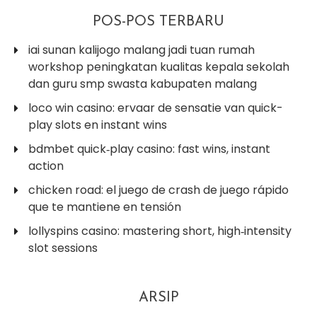
POS-POS TERBARU
iai sunan kalijogo malang jadi tuan rumah
workshop peningkatan kualitas kepala sekolah
dan guru smp swasta kabupaten malang
loco win casino: ervaar de sensatie van quick-
play slots en instant wins
bdmbet quick‑play casino: fast wins, instant
action
chicken road: el juego de crash de juego rápido
que te mantiene en tensión
lollyspins casino: mastering short, high‑intensity
slot sessions
ARSIP