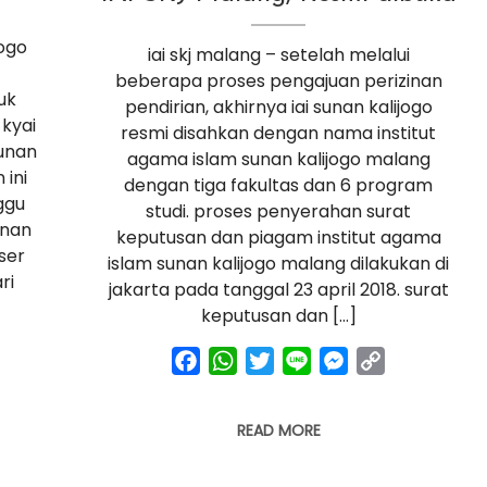
jogo
iai skj malang – setelah melalui
beberapa proses pengajuan perizinan
uk
pendirian, akhirnya iai sunan kalijogo
kyai
resmi disahkan dengan nama institut
sunan
agama islam sunan kalijogo malang
 ini
dengan tiga fakultas dan 6 program
ggu
studi. proses penyerahan surat
unan
keputusan dan piagam institut agama
ser
islam sunan kalijogo malang dilakukan di
ri
jakarta pada tanggal 23 april 2018. surat
keputusan dan […]
ger
py
facebook
whatsapp
twitter
line
messenger
copy
link
READ MORE