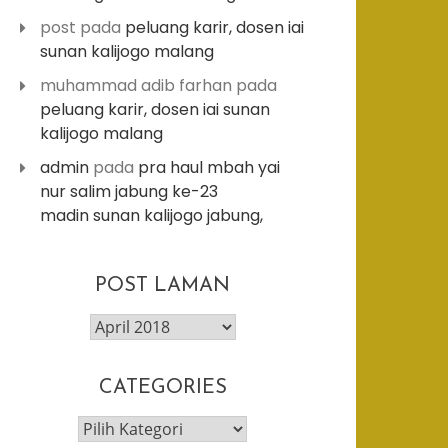
post
pada
peluang karir, dosen iai
sunan kalijogo malang
muhammad adib farhan
pada
peluang karir, dosen iai sunan
kalijogo malang
admin
pada
pra haul mbah yai
nur salim jabung ke-23
madin sunan kalijogo jabung,
post
POST LAMAN
laman
CATEGORIES
categories