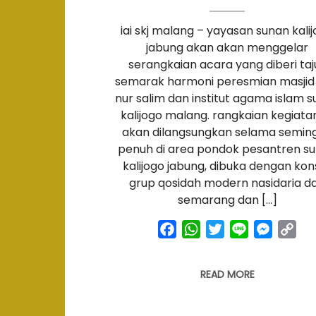
iai skj malang – yayasan sunan kali
jabung akan akan menggelar
serangkaian acara yang diberi taj
semarak harmoni peresmian masjid 
nur salim dan institut agama islam 
kalijogo malang. rangkaian kegiatan
akan dilangsungkan selama semin
penuh di area pondok pesantren s
kalijogo jabung, dibuka dengan kon
grup qosidah modern nasidaria da
semarang dan […]
facebook
whatsapp
twitter
line
messen
co
link
READ MORE