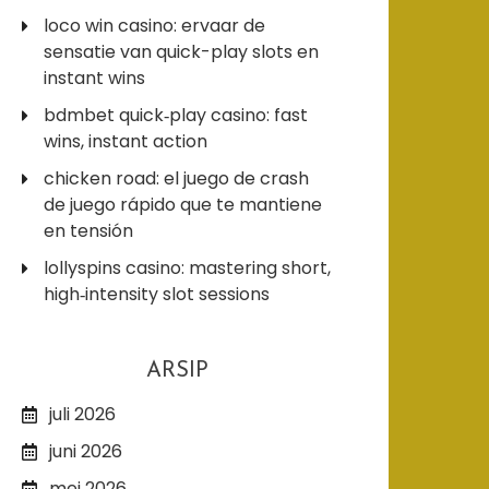
loco win casino: ervaar de
sensatie van quick-play slots en
instant wins
bdmbet quick‑play casino: fast
wins, instant action
chicken road: el juego de crash
de juego rápido que te mantiene
en tensión
lollyspins casino: mastering short,
high‑intensity slot sessions
ARSIP
juli 2026
juni 2026
mei 2026