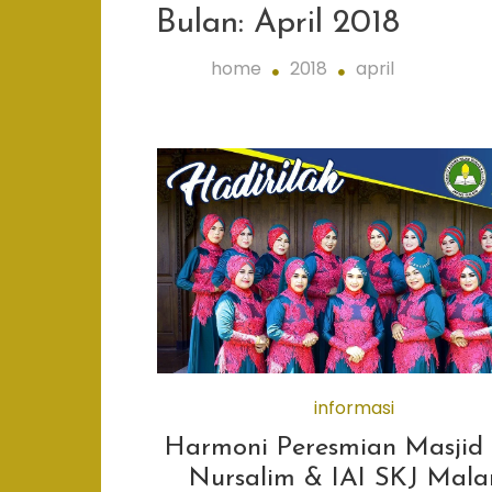
Bulan:
April 2018
home
2018
april
informasi
Harmoni Peresmian Masjid 
Nursalim & IAI SKJ Mal