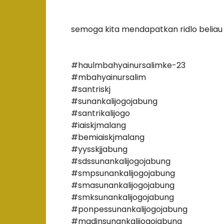
semoga kita mendapatkan ridlo beliau 
#haulmbahyainursalimke-23
#mbahyainursalim
#santriskj
#sunankalijogojabung
#santrikalijogo
#iaiskjmalang
#bemiaiskjmalang
#yysskjjabung
#sdssunankalijogojabung⁣⁣⁣⁣⁣⁣⁣⁣
#smpsunankalijogojabung⁣⁣⁣⁣⁣⁣⁣⁣
#smasunankalijogojabung⁣⁣⁣⁣⁣⁣⁣⁣
#smksunankalijogojabung⁣⁣⁣⁣⁣⁣⁣⁣
#ponpessunankalijogojabung⁣⁣⁣⁣⁣⁣⁣⁣
#madinsunankalijogojabung⁣⁣⁣⁣⁣⁣⁣⁣