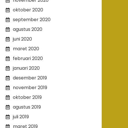
november 2020
oktober 2020
september 2020
agustus 2020
juni 2020
maret 2020
februari 2020
januari 2020
desember 2019
november 2019
oktober 2019
agustus 2019
juli 2019
maret 2019