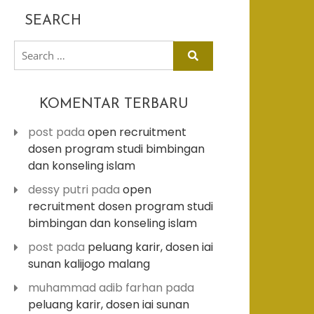
SEARCH
search
for:
KOMENTAR TERBARU
post
pada
open recruitment
dosen program studi bimbingan
dan konseling islam
dessy putri
pada
open
recruitment dosen program studi
bimbingan dan konseling islam
post
pada
peluang karir, dosen iai
sunan kalijogo malang
muhammad adib farhan
pada
peluang karir, dosen iai sunan