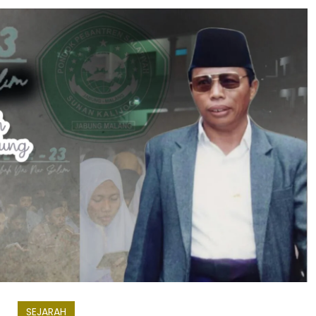
SEJARAH