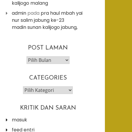
kalijogo malang
admin
pada
pra haul mbah yai
nur salim jabung ke-23
madin sunan kalijogo jabung,
post
POST LAMAN
laman
CATEGORIES
categories
KRITIK DAN SARAN
masuk
feed entri