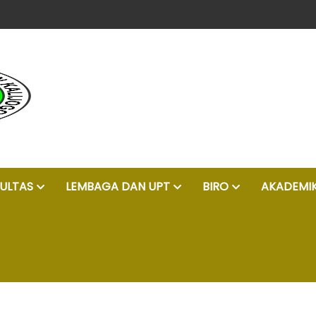
unggul, islam moderat, dan profesional
ULTAS
LEMBAGA DAN UPT
BIRO
AKADEMI