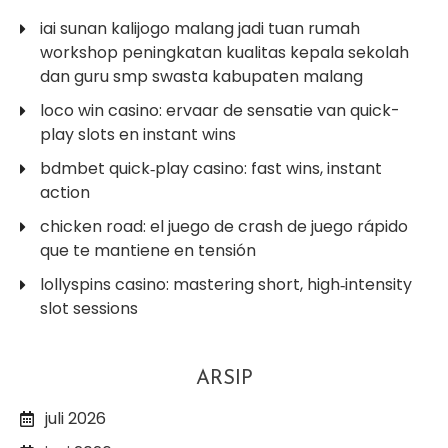
iai sunan kalijogo malang jadi tuan rumah
workshop peningkatan kualitas kepala sekolah
dan guru smp swasta kabupaten malang
loco win casino: ervaar de sensatie van quick-
play slots en instant wins
bdmbet quick‑play casino: fast wins, instant
action
chicken road: el juego de crash de juego rápido
que te mantiene en tensión
lollyspins casino: mastering short, high‑intensity
slot sessions
ARSIP
juli 2026