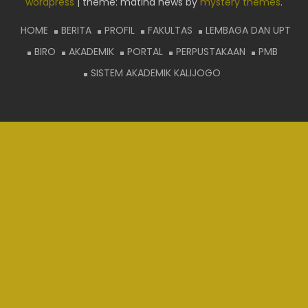
wordpress
|
theme: matina news by
mystery themes
.
HOME
BERITA
PROFIL
FAKULTAS
LEMBAGA DAN UPT
BIRO
AKADEMIK
PORTAL
PERPUSTAKAAN
PMB
SISTEM AKADEMIK KALIJOGO