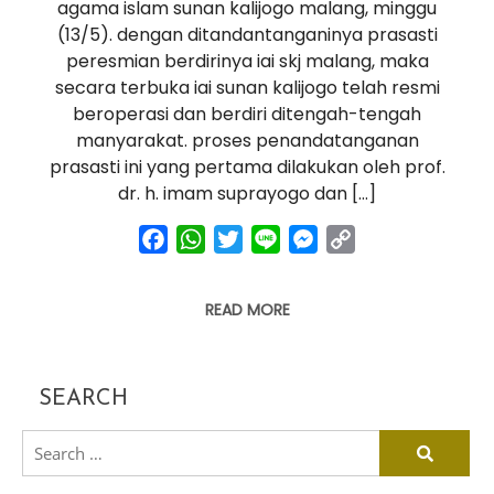
agama islam sunan kalijogo malang, minggu
(13/5). dengan ditandantanganinya prasasti
peresmian berdirinya iai skj malang, maka
secara terbuka iai sunan kalijogo telah resmi
beroperasi dan berdiri ditengah-tengah
manyarakat. proses penandatanganan
prasasti ini yang pertama dilakukan oleh prof.
dr. h. imam suprayogo dan […]
facebook
whatsapp
twitter
line
messenger
copy
link
READ MORE
SEARCH
search
for: