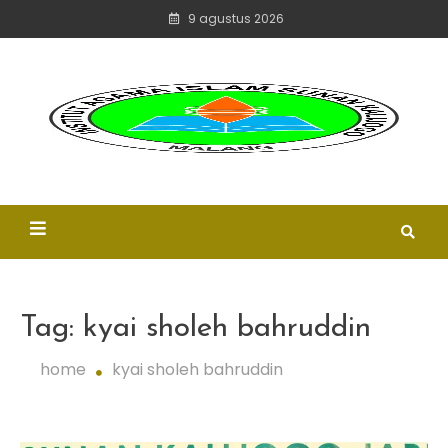
skip
9 agustus 2026
to
content
ungg
isl
mode
d
IAI SKJ MALANG
profes
Tag:
kyai sholeh bahruddin
home
kyai sholeh bahruddin