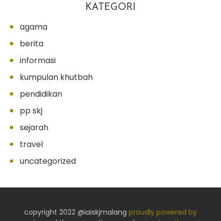
KATEGORI
agama
berita
informasi
kumpulan khutbah
pendidikan
pp skj
sejarah
travel
uncategorized
copyright 2022 @iaiskjmalang
proudly powered by