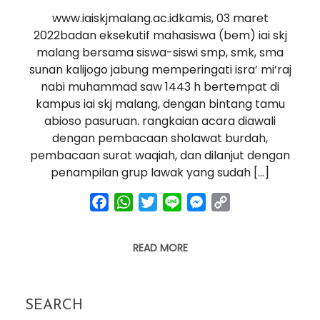
www.iaiskjmalang.ac.idkamis, 03 maret
2022badan eksekutif mahasiswa (bem) iai skj
malang bersama siswa-siswi smp, smk, sma
sunan kalijogo jabung memperingati isra’ mi’raj
nabi muhammad saw 1443 h bertempat di
kampus iai skj malang, dengan bintang tamu
abioso pasuruan. rangkaian acara diawali
dengan pembacaan sholawat burdah,
pembacaan surat waqiah, dan dilanjut dengan
penampilan grup lawak yang sudah […]
facebook
whatsapp
twitter
line
messenger
copy
link
READ MORE
SEARCH