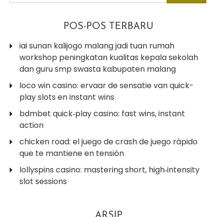
POS-POS TERBARU
iai sunan kalijogo malang jadi tuan rumah
workshop peningkatan kualitas kepala sekolah
dan guru smp swasta kabupaten malang
loco win casino: ervaar de sensatie van quick-
play slots en instant wins
bdmbet quick‑play casino: fast wins, instant
action
chicken road: el juego de crash de juego rápido
que te mantiene en tensión
lollyspins casino: mastering short, high‑intensity
slot sessions
ARSIP