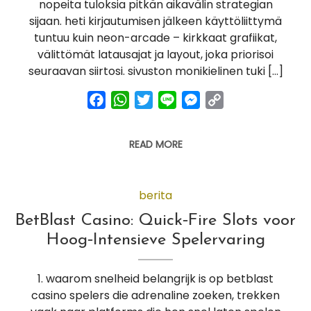
nopeita tuloksia pitkän aikavälin strategian
sijaan. heti kirjautumisen jälkeen käyttöliittymä
tuntuu kuin neon-arcade – kirkkaat grafiikat,
välittömät latausajat ja layout, joka priorisoi
seuraavan siirtosi. sivuston monikielinen tuki […]
facebook
whatsapp
twitter
line
messenger
copy
link
READ MORE
berita
BetBlast Casino: Quick‑Fire Slots voor
Hoog‑Intensieve Spelervaring
1. waarom snelheid belangrijk is op betblast
casino spelers die adrenaline zoeken, trekken