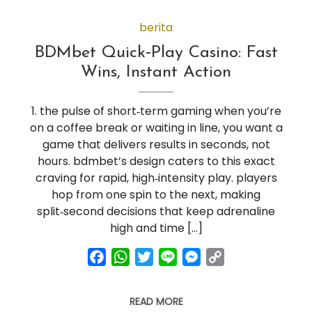
berita
BDMbet Quick‑Play Casino: Fast
Wins, Instant Action
1. the pulse of short‑term gaming when you’re
on a coffee break or waiting in line, you want a
game that delivers results in seconds, not
hours. bdmbet’s design caters to this exact
craving for rapid, high‑intensity play. players
hop from one spin to the next, making
split‑second decisions that keep adrenaline
high and time […]
facebook
whatsapp
twitter
line
messenger
copy
link
READ MORE