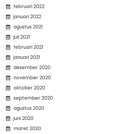
februari 2022
januari 2022
agustus 2021
juli 2021
februari 2021
januari 2021
desember 2020
november 2020
oktober 2020
september 2020
agustus 2020
juni 2020
maret 2020