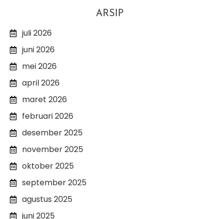
ARSIP
juli 2026
juni 2026
mei 2026
april 2026
maret 2026
februari 2026
desember 2025
november 2025
oktober 2025
september 2025
agustus 2025
juni 2025