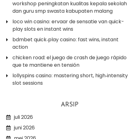
workshop peningkatan kualitas kepala sekolah
dan guru smp swasta kabupaten malang
loco win casino: ervaar de sensatie van quick-
play slots en instant wins
bdmbet quick‑play casino: fast wins, instant
action
chicken road: el juego de crash de juego rápido
que te mantiene en tensión
lollyspins casino: mastering short, high‑intensity
slot sessions
ARSIP
juli 2026
juni 2026
mei 2026