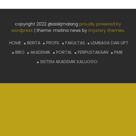
copyright 2022 @iaiskjmalang
proudly powered by
wordpress
|
theme: matina news by
mystery themes
.
HOME
BERITA
PROFIL
FAKULTAS
LEMBAGA DAN UPT
BIRO
AKADEMIK
PORTAL
PERPUSTAKAAN
PMB
SISTEM AKADEMIK KALIJOGO