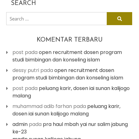
SEARCH
search
for:
KOMENTAR TERBARU
post
pada
open recruitment dosen program
studi bimbingan dan konseling islam
dessy putri
pada
open recruitment dosen
program studi bimbingan dan konseling islam
post
pada
peluang karir, dosen iai sunan kalijogo
malang
muhammad adib farhan
pada
peluang karir,
dosen iai sunan kalijogo malang
admin
pada
pra haul mbah yai nur salim jabung
ke-23