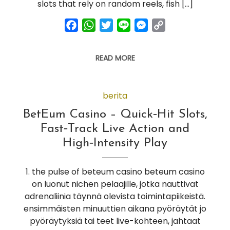
slots that rely on random reels, fish […]
facebook
whatsapp
twitter
line
messenger
copy
link
READ MORE
berita
BetEum Casino – Quick‑Hit Slots,
Fast‑Track Live Action and
High‑Intensity Play
1. the pulse of beteum casino beteum casino
on luonut nichen pelaajille, jotka nauttivat
adrenaliinia täynnä olevista toimintapiikeistä.
ensimmäisten minuuttien aikana pyöräytät jo
pyöräytyksiä tai teet live-kohteen, jahtaat