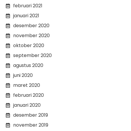
februari 2021
januari 2021
desember 2020
november 2020
oktober 2020
september 2020
agustus 2020
juni 2020
maret 2020
februari 2020
januari 2020
desember 2019
november 2019