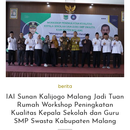
berita
IAI Sunan Kalijogo Malang Jadi Tuan
Rumah Workshop Peningkatan
Kualitas Kepala Sekolah dan Guru
SMP Swasta Kabupaten Malang