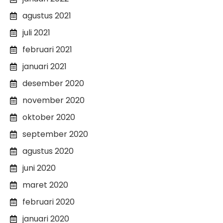
agustus 2021
juli 2021
februari 2021
januari 2021
desember 2020
november 2020
oktober 2020
september 2020
agustus 2020
juni 2020
maret 2020
februari 2020
januari 2020