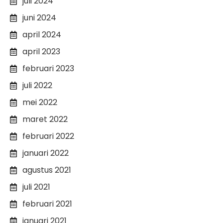
juli 2024
juni 2024
april 2024
april 2023
februari 2023
juli 2022
mei 2022
maret 2022
februari 2022
januari 2022
agustus 2021
juli 2021
februari 2021
januari 2021