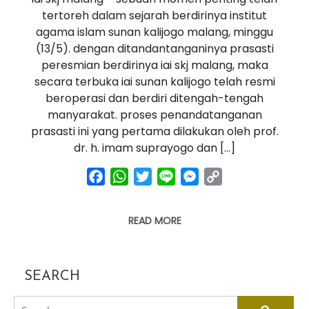
tertoreh dalam sejarah berdirinya institut
agama islam sunan kalijogo malang, minggu
(13/5). dengan ditandantanganinya prasasti
peresmian berdirinya iai skj malang, maka
secara terbuka iai sunan kalijogo telah resmi
beroperasi dan berdiri ditengah-tengah
manyarakat. proses penandatanganan
prasasti ini yang pertama dilakukan oleh prof.
dr. h. imam suprayogo dan […]
facebook
whatsapp
twitter
line
messenger
copy
link
READ MORE
SEARCH
search