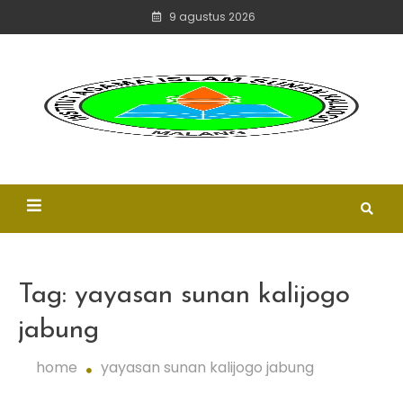
skip
9 agustus 2026
to
content
ungg
isl
mode
d
IAI SKJ MALANG
profes
Tag:
yayasan sunan kalijogo
jabung
home
yayasan sunan kalijogo jabung