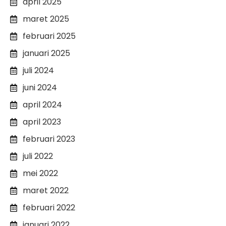
april 2025
maret 2025
februari 2025
januari 2025
juli 2024
juni 2024
april 2024
april 2023
februari 2023
juli 2022
mei 2022
maret 2022
februari 2022
januari 2022