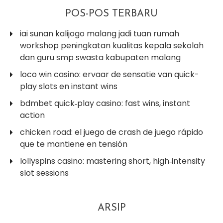
POS-POS TERBARU
iai sunan kalijogo malang jadi tuan rumah
workshop peningkatan kualitas kepala sekolah
dan guru smp swasta kabupaten malang
loco win casino: ervaar de sensatie van quick-
play slots en instant wins
bdmbet quick‑play casino: fast wins, instant
action
chicken road: el juego de crash de juego rápido
que te mantiene en tensión
lollyspins casino: mastering short, high‑intensity
slot sessions
ARSIP