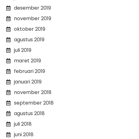
desember 2019
november 2019
oktober 2019
agustus 2019
juli 2019
maret 2019
februari 2019
januari 2019
november 2018
september 2018
agustus 2018
juli 2018
juni 2018