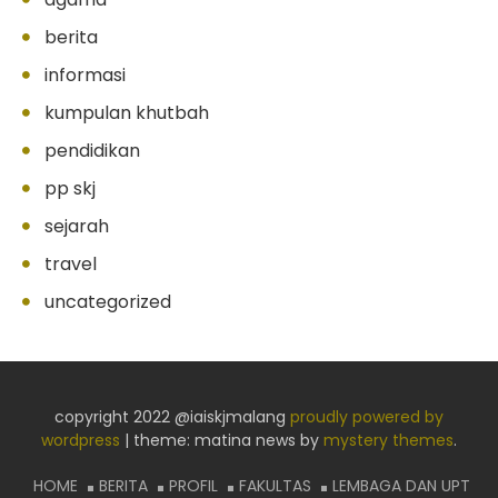
berita
informasi
kumpulan khutbah
pendidikan
pp skj
sejarah
travel
uncategorized
copyright 2022 @iaiskjmalang
proudly powered by
wordpress
|
theme: matina news by
mystery themes
.
HOME
BERITA
PROFIL
FAKULTAS
LEMBAGA DAN UPT