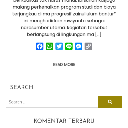
berkualitas tak harus mahal: iai sunan kalijogo
malang perkenalkan program studi dan biaya
terjangkau di ma progresif zainul ulum bantur”
ini menghadirkan ruwiyanto sebagai
narasumber utama. kegiatan tersebut
berlangsung di lingkungan ma […]
facebook
whatsapp
twitter
line
messenger
copy
link
READ MORE
SEARCH
search
for:
KOMENTAR TERBARU