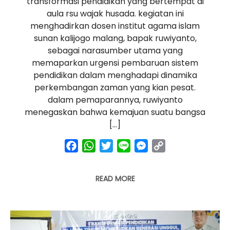
transformasi pendidikan yang bertempat di
aula rsu wajak husada. kegiatan ini
menghadirkan dosen institut agama islam
sunan kalijogo malang, bapak ruwiyanto,
sebagai narasumber utama yang
memaparkan urgensi pembaruan sistem
pendidikan dalam menghadapi dinamika
perkembangan zaman yang kian pesat.
dalam pemaparannya, ruwiyanto
menegaskan bahwa kemajuan suatu bangsa
[…]
facebook
whatsapp
twitter
line
messenger
copy
link
READ MORE