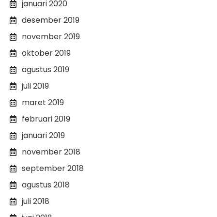
januari 2020
desember 2019
november 2019
oktober 2019
agustus 2019
juli 2019
maret 2019
februari 2019
januari 2019
november 2018
september 2018
agustus 2018
juli 2018