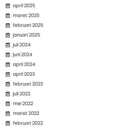
april 2025
maret 2025
februari 2025
januari 2025
juli 2024
juni 2024
april 2024
april 2023
februari 2023
juli 2022
mei 2022
maret 2022
februari 2022