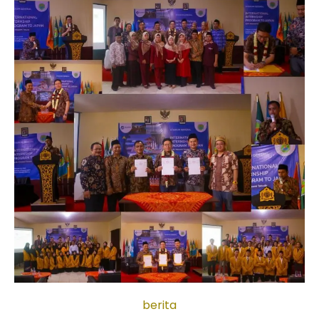
berita