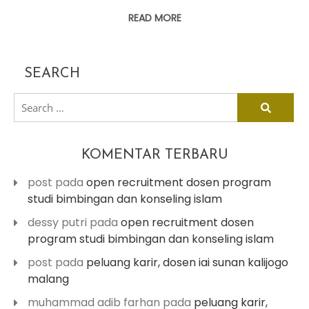
READ MORE
SEARCH
search
for:
KOMENTAR TERBARU
post
pada
open recruitment dosen program
studi bimbingan dan konseling islam
dessy putri
pada
open recruitment dosen
program studi bimbingan dan konseling islam
post
pada
peluang karir, dosen iai sunan kalijogo
malang
muhammad adib farhan
pada
peluang karir,