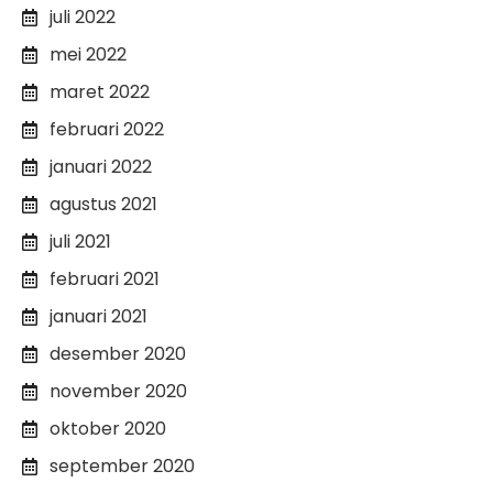
juli 2022
mei 2022
maret 2022
februari 2022
januari 2022
agustus 2021
juli 2021
februari 2021
januari 2021
desember 2020
november 2020
oktober 2020
september 2020