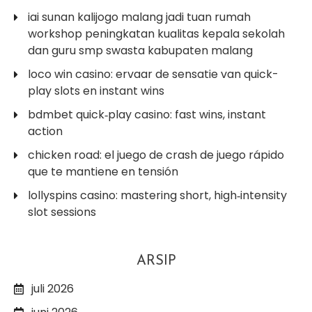
iai sunan kalijogo malang jadi tuan rumah
workshop peningkatan kualitas kepala sekolah
dan guru smp swasta kabupaten malang
loco win casino: ervaar de sensatie van quick-
play slots en instant wins
bdmbet quick‑play casino: fast wins, instant
action
chicken road: el juego de crash de juego rápido
que te mantiene en tensión
lollyspins casino: mastering short, high‑intensity
slot sessions
ARSIP
juli 2026