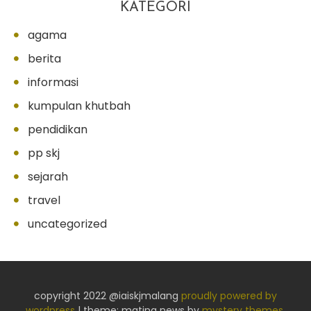
KATEGORI
agama
berita
informasi
kumpulan khutbah
pendidikan
pp skj
sejarah
travel
uncategorized
copyright 2022 @iaiskjmalang
proudly powered by
wordpress
|
theme: matina news by
mystery themes
.