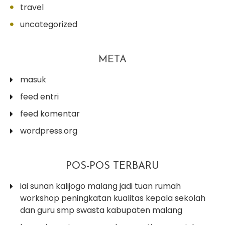
travel
uncategorized
META
masuk
feed entri
feed komentar
wordpress.org
POS-POS TERBARU
iai sunan kalijogo malang jadi tuan rumah
workshop peningkatan kualitas kepala sekolah
dan guru smp swasta kabupaten malang