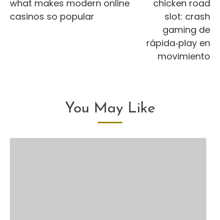
what makes modern online
chicken road
more
casinos so popular
slot: crash
articles
gaming de
rápida‑play en
movimiento
You May Like