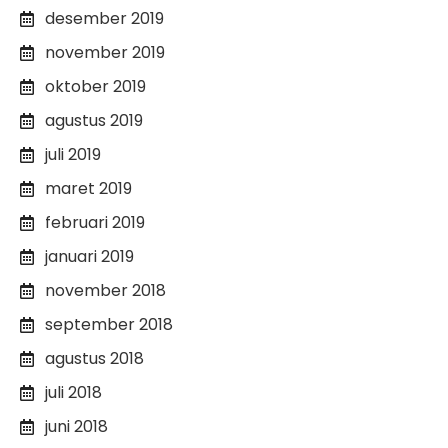
desember 2019
november 2019
oktober 2019
agustus 2019
juli 2019
maret 2019
februari 2019
januari 2019
november 2018
september 2018
agustus 2018
juli 2018
juni 2018