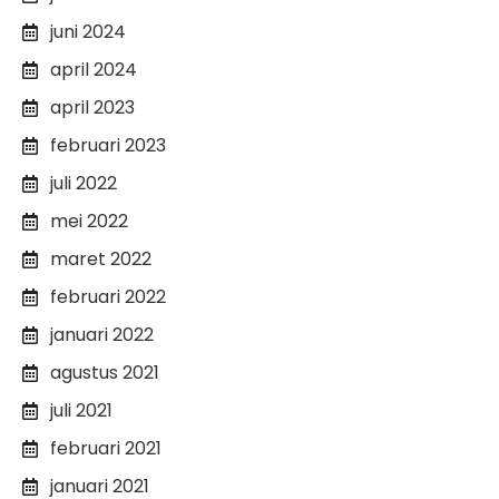
juni 2024
april 2024
april 2023
februari 2023
juli 2022
mei 2022
maret 2022
februari 2022
januari 2022
agustus 2021
juli 2021
februari 2021
januari 2021