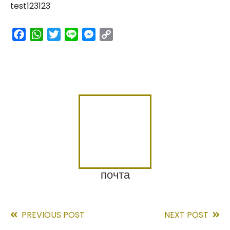
test123123
facebook
whatsapp
twitter
line
messenger
copy
link
почта
PREVIOUS POST
NEXT POST
Read