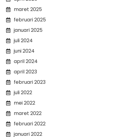
maret 2025
februari 2025
januari 2025
juli 2024
juni 2024
april 2024
april 2023
februari 2023
juli 2022
mei 2022
maret 2022
februari 2022
januari 2022