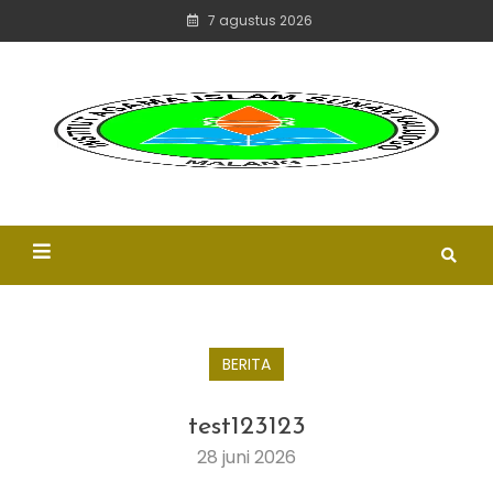
skip
7 agustus 2026
to
content
ungg
isl
mode
d
IAI SKJ MALANG
profes
BERITA
test123123
28 juni 2026