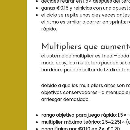
decides retirar en 1.5 × después del ter
ganas €0.15 y reinicias con una apuest
el ciclo se repite unas diez veces ante
el ritmo es similar a correr en sprints:
rápido.
Multipliers que aumen
el sistema de multiplier es lineal—cada
modo easy, los multipliers pueden subir
hardcore pueden saltar de 1 × directame
debido a que los multipliers altos son
objetivos conservadores—a menudo entr
arriesgar demasiado.
rango objetivo para juego rápido:
1.5 ×–
multiplier máximo teórico:
2 542 251 × (d
pago típico por €0.10 en 2 ×:
€0.20.