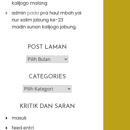
kalijogo malang
admin
pada
pra haul mbah yai
nur salim jabung ke-23
madin sunan kalijogo jabung,
post
POST LAMAN
laman
CATEGORIES
categories
KRITIK DAN SARAN
masuk
feed entri