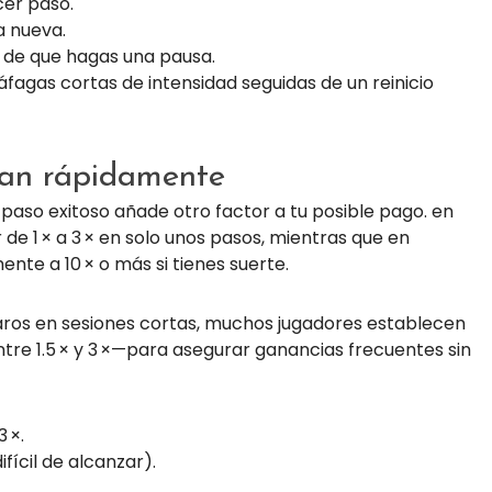
cer paso.
a nueva.
s de que hagas una pausa.
 ráfagas cortas de intensidad seguidas de un reinicio
tan rápidamente
 paso exitoso añade otro factor a tu posible pago. en
 de 1 × a 3 × en solo unos pasos, mientras que en
nte a 10 × o más si tienes suerte.
 raros en sesiones cortas, muchos jugadores establecen
e 1.5 × y 3 ×—para asegurar ganancias frecuentes sin
3 ×.
ifícil de alcanzar).