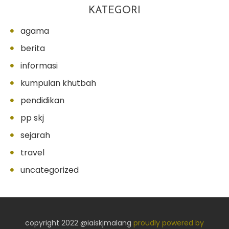
KATEGORI
agama
berita
informasi
kumpulan khutbah
pendidikan
pp skj
sejarah
travel
uncategorized
copyright 2022 @iaiskjmalang
proudly powered by