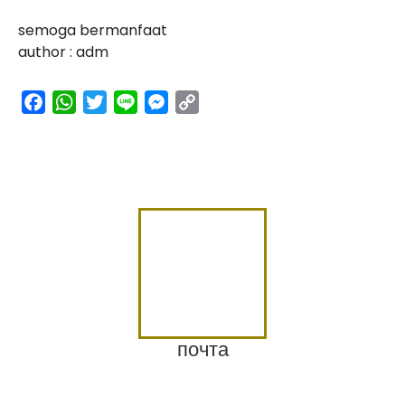
semoga bermanfaat
author : adm
facebook
whatsapp
twitter
line
messenger
copy
link
почта