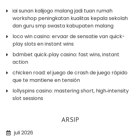
iai sunan kalijogo malang jadi tuan rumah
workshop peningkatan kualitas kepala sekolah
dan guru smp swasta kabupaten malang
loco win casino: ervaar de sensatie van quick-
play slots en instant wins
bdmbet quick‑play casino: fast wins, instant
action
chicken road: el juego de crash de juego rápido
que te mantiene en tensión
lollyspins casino: mastering short, high‑intensity
slot sessions
ARSIP
juli 2026