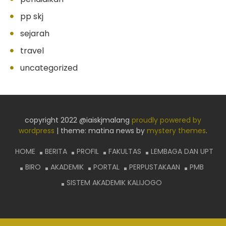
pp skj
sejarah
travel
uncategorized
copyright 2022 @iaiskjmalang
proudly powered by
wordpress
|
theme: matina news by
mystery themes
.
HOME
BERITA
PROFIL
FAKULTAS
LEMBAGA DAN UPT
BIRO
AKADEMIK
PORTAL
PERPUSTAKAAN
PMB
SISTEM AKADEMIK KALIJOGO