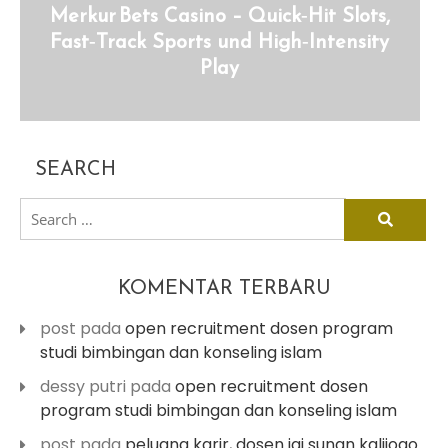
Merkur Bets Casino – Quick‑Hit Slots,
Fast‑Track Sports und High‑Intensity
Play
SEARCH
search
for:
KOMENTAR TERBARU
post
pada
open recruitment dosen program
studi bimbingan dan konseling islam
dessy putri
pada
open recruitment dosen
program studi bimbingan dan konseling islam
post
pada
peluang karir, dosen iai sunan kalijogo