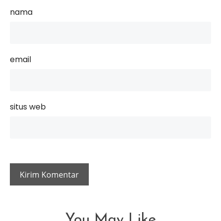
nama
email
situs web
You May Like