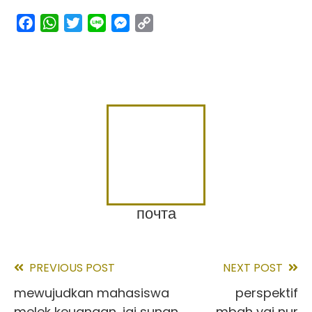
facebook
whatsapp
twitter
line
messenger
copy
link
почта
PREVIOUS POST
NEXT POST
Read
mewujudkan mahasiswa
perspektif
more
melek keuangan, iai sunan
mbah yai nur