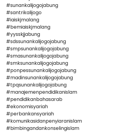
#sunankalijogojabung
#santrikalijogo
#iaiskjmalang
#bemiaiskjmalang
#yysskjjabung
#sdssunankalijogojabung⁣⁣⁣⁣⁣⁣⁣⁣
#smpsunankalijogojabung⁣⁣⁣⁣⁣⁣⁣⁣
#smasunankalijogojabung⁣⁣⁣⁣⁣⁣⁣⁣
#smksunankalijogojabung⁣⁣⁣⁣⁣⁣⁣⁣
#ponpessunankalijogojabung⁣⁣⁣⁣⁣⁣⁣⁣
#madinsunankalijogojabung⁣⁣⁣⁣⁣⁣⁣⁣
#tpqsunankalijogojabung⁣⁣⁣⁣⁣⁣⁣⁣
#manajemenpendidikanislam⁣⁣⁣⁣⁣⁣⁣⁣
#pendidikanbahasarab⁣⁣⁣⁣⁣⁣⁣⁣
#ekonomisyariah⁣⁣⁣⁣⁣⁣⁣⁣
#perbankansyariah⁣⁣⁣⁣⁣⁣⁣⁣
#komunikasidanpenyiaranislam⁣⁣⁣⁣⁣⁣⁣⁣
#bimbingandankonselingislam⁣⁣⁣⁣⁣⁣⁣⁣