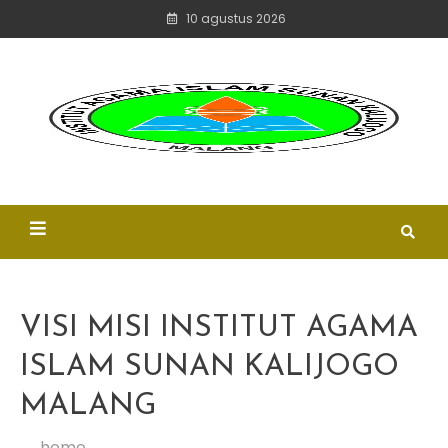
skip
10 agustus 2026
to
content
ungg
isl
mode
d
IAI SKJ MALANG
profes
VISI MISI INSTITUT AGAMA
ISLAM SUNAN KALIJOGO
MALANG
home