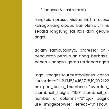
bahasa & sastra arab
rangkaian proses visitasi ini, tim as
kalijogo yang dipaparkan oleh dr. h. 
secara langsung fasilitas dan ged
tinggi.
dalam sambutannya, professor dr.
penguatan perguruan tinggi berbasi
penerus bangsa, garda terdepan agam
[ngg_images source=”galleries” conta
sortorder=”11,12,13,15,14,16,17,18,19,20,
nextgen_basic_thumbnails” override
thumbnail_height=”160″ thumbnail_c
number_of_columns=”0″ ajax_paginat
use_imagebrowser_effect=”0″ show_s