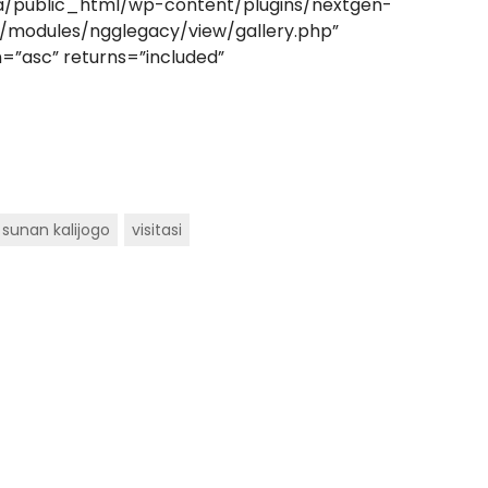
ma/public_html/wp-content/plugins/nextgen-
/modules/ngglegacy/view/gallery.php”
=”asc” returns=”included”
sunan kalijogo
visitasi