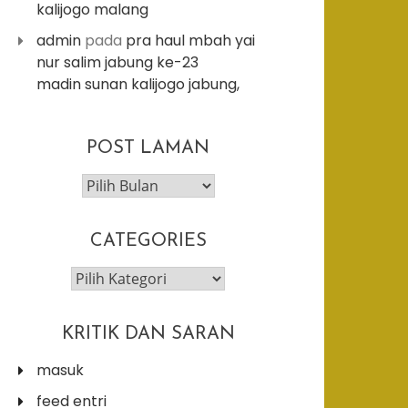
kalijogo malang
admin
pada
pra haul mbah yai
nur salim jabung ke-23
madin sunan kalijogo jabung,
post
POST LAMAN
laman
CATEGORIES
categories
KRITIK DAN SARAN
masuk
feed entri