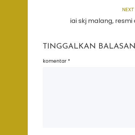
NEXT
Read
iai skj malang, resmi
more
articles
TINGGALKAN BALASA
komentar
*