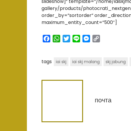
slideshow]” template=”/home/iaiskj
gallery/products/photocrati_nextgen
order_by=”sortorder” order_direction
maximum_entity_count=”500″]
facebook
whatsapp
twitter
line
messenger
copy
link
tags
iai skj
iai skj malang
skj jabung
почта