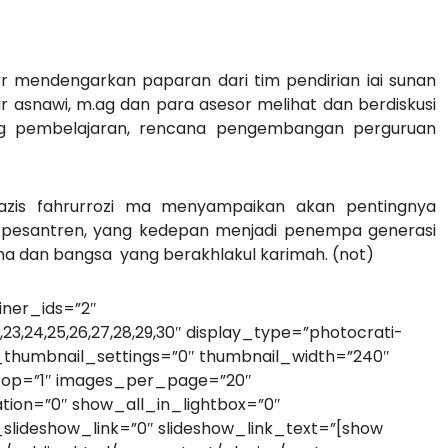
esor mendengarkan paparan dari tim pendirian iai sunan
nur asnawi, m.ag dan para asesor melihat dan berdiskusi
ung pembelajaran, rencana pengembangan perguruan
 azis fahrurrozi ma menyampaikan akan pentingnya
s pesantren, yang kedepan menjadi penempa generasi
a dan bangsa yang berakhlakul karimah. (not)
iner_ids=”2″
21,22,23,24,25,26,27,28,29,30″ display_type=”photocrati-
_thumbnail_settings=”0″ thumbnail_width=”240″
rop=”1″ images_per_page=”20″
ion=”0″ show_all_in_lightbox=”0″
lideshow_link=”0″ slideshow_link_text=”[show