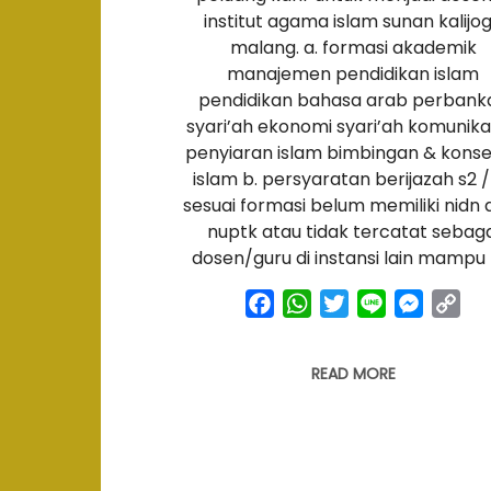
institut agama islam sunan kalijo
malang. a. formasi akademik
manajemen pendidikan islam
pendidikan bahasa arab perbank
syari’ah ekonomi syari’ah komunika
penyiaran islam bimbingan & konse
islam b. persyaratan berijazah s2 /
sesuai formasi belum memiliki nidn 
nuptk atau tidak tercatat sebaga
dosen/guru di instansi lain mampu 
facebook
whatsapp
twitter
line
messen
co
link
READ MORE