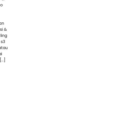
go
an
si &
ling
 s3
atau
i
[…]
ger
py