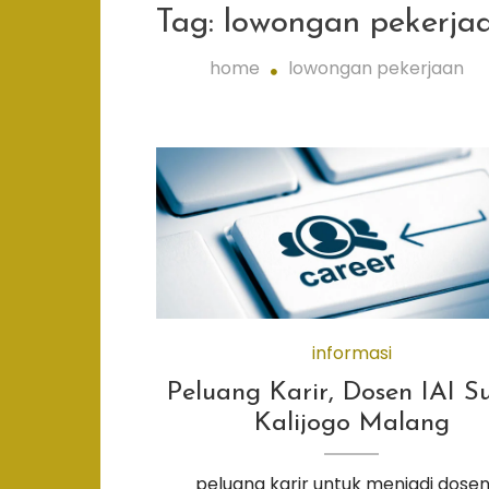
Tag:
lowongan pekerja
home
lowongan pekerjaan
informasi
Peluang Karir, Dosen IAI S
Kalijogo Malang
peluang karir untuk menjadi dosen