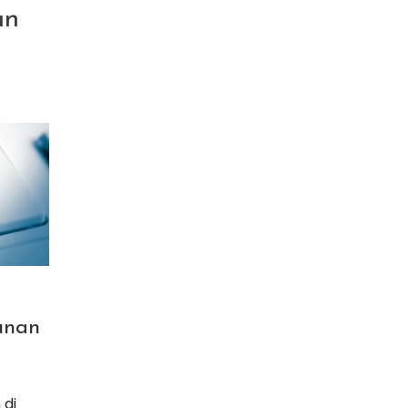
an
unan
 di