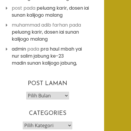
post
pada
peluang karir, dosen iai
sunan kalijogo malang
muhammad adib farhan
pada
peluang karir, dosen iai sunan
kalijogo malang
admin
pada
pra haul mbah yai
nur salim jabung ke-23
madin sunan kalijogo jabung,
post
POST LAMAN
laman
CATEGORIES
categories