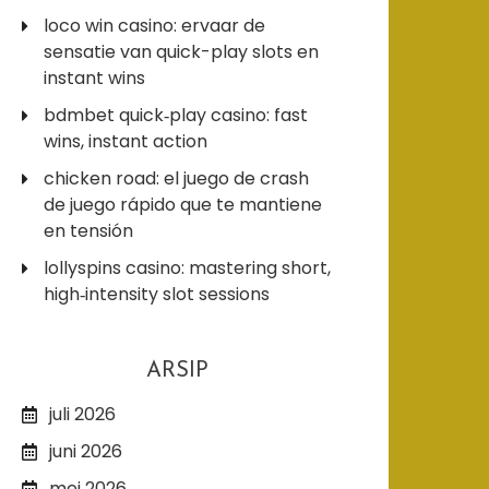
loco win casino: ervaar de
sensatie van quick-play slots en
instant wins
bdmbet quick‑play casino: fast
wins, instant action
chicken road: el juego de crash
de juego rápido que te mantiene
en tensión
lollyspins casino: mastering short,
high‑intensity slot sessions
ARSIP
juli 2026
juni 2026
mei 2026